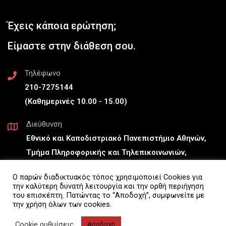
Έχεις κάποια ερώτηση;
Είμαστε στην διάθεση σου.
Τηλέφωνο
210-7275144
(Καθημερινές 10.00 - 15.00)
Διεύθυνση
Εθνικό και Καποδιστριακό Πανεπιστήμιο Αθηνών,
Τμήμα Πληροφορικής και Τηλεπικοινωνιών,
Πανεπιστημιούπολη, Ιλίσια, Αθήνα, 157 84 (Γραφείο
Ο παρών διαδικτυακός τόπος χρησιμοποιεί Cookies για
Α23)
την καλύτερη δυνατή λειτουργία και την ορθή περιήγηση
του επισκέπτη. Πατώντας το “Αποδοχή”, συμφωνείτε με
Διεύθυνση ηλεκτρονικού ταχυδρομείου
την χρήση όλων των cookies.
Info-Digilearn@uoa.gr
Cookie ρυθμίσεις
Αποδοχή